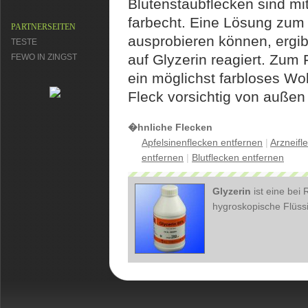
Blütenstaubflecken sind mi
farbecht. Eine Lösung zum 
PARTNERSEITEN
ausprobieren können, ergib
TESTE
auf Glyzerin reagiert. Zum
FEWO IN ZINGST
ein möglichst farbloses Wol
Fleck vorsichtig von außen
�hnliche Flecken
Apfelsinenflecken entfernen
|
Arzneifl
entfernen
|
Blutflecken entfernen
Glyzerin
ist eine bei
hygroskopische Flüssi