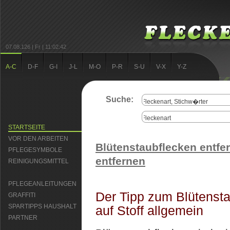
07.08.126 | Fr | 11:02:42
A-C
D-F
G-I
J-L
M-O
P-R
S-U
V-X
Y-Z
Suche:
STARTSEITE
VOR DEN ARBEITEN
Blütenstaubflecken entfe
PFLEGESYMBOLE
entfernen
REINIGUNGSMITTEL
PFLEGEANLEITUNGEN
Der Tipp zum Blütensta
GRAFFITI
SPARTIPPS HAUSHALT
auf Stoff allgemein
PARTNER