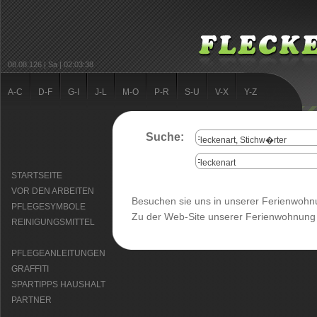
08.08.126 | Sa | 02:03:38
A-C
D-F
G-I
J-L
M-O
P-R
S-U
V-X
Y-Z
Suche:
STARTSEITE
VOR DEN ARBEITEN
Besuchen sie uns in unserer Ferienwohnu
PFLEGESYMBOLE
Zu der Web-Site unserer Ferienwohnung 
REINIGUNGSMITTEL
PFLEGEANLEITUNGEN
GRAFFITI
SPARTIPPS HAUSHALT
PARTNER