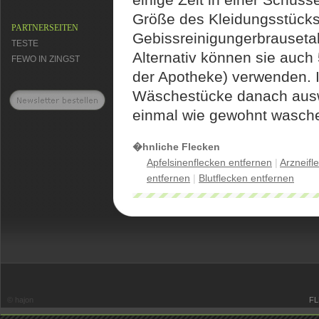
Größe des Kleidungsstücks 
PARTNERSEITEN
Gebissreinigungerbrauseta
TESTE
Alternativ können sie auch 
FEWO IN ZINGST
der Apotheke) verwenden. In
Wäschestücke danach aus
einmal wie gewohnt wasch
�hnliche Flecken
Apfelsinenflecken entfernen
|
Arzneifl
entfernen
|
Blutflecken entfernen
© hajon
FL