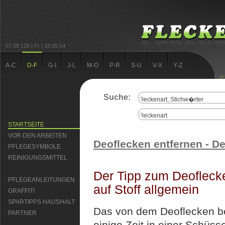
07.08.126 | Fr | 18:05:14
A-C
D-F
G-I
J-L
M-O
P-R
S-U
V-X
Y-Z
Suche:
STARTSEITE
VOR DEN ARBEITEN
Deoflecken entfernen - D
PFLEGESYMBOLE
REINIGUNGSMITTEL
Der Tipp zum Deofleck
PFLEGEANLEITUNGEN
auf Stoff allgemein
GRAFFITI
SPARTIPPS HAUSHALT
Das von dem Deoflecken bet
PARTNER
einige Zeit in einer Schüs